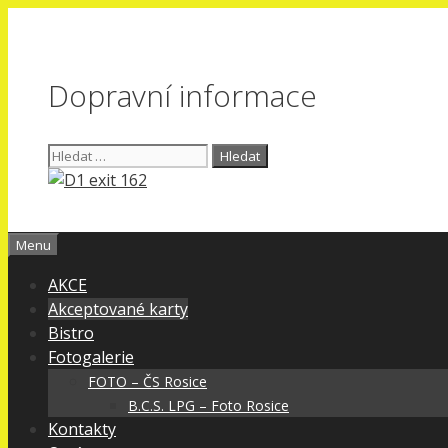
Přeskočit
na
obsah
Dopravní informace
Hledat:
Menu
AKCE
Akceptované karty
Bistro
Fotogalerie
FOTO – ČS Rosice
B.C.S. LPG – Foto Rosice
Kontakty