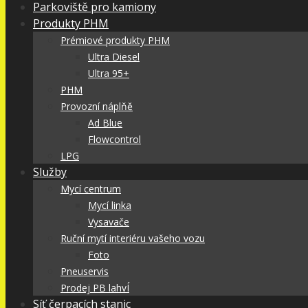
Parkoviště pro kamiony
Produkty PHM
Prémiové produkty PHM
Ultra Diesel
Ultra 95+
PHM
Provozní náplňě
Ad Blue
Flowcontrol
LPG
Služby
Mycí centrum
Mycí linka
Vysavače
Ruční mytí interiéru vašeho vozu
Foto
Pneuservis
Prodej PB lahvÍ
Síť čerpacích stanic