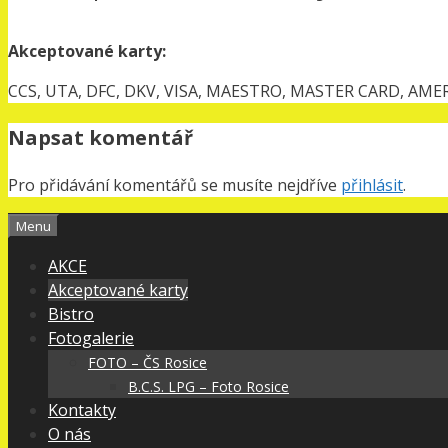
Akceptované karty:
CCS, UTA, DFC, DKV, VISA, MAESTRO, MASTER CARD, AME
Napsat komentář
Pro přidávání komentářů se musíte nejdříve
přihlásit
.
Menu
AKCE
Akceptované karty
Bistro
Fotogalerie
FOTO – ČS Rosice
B.C.S. LPG – Foto Rosice
Kontakty
O nás