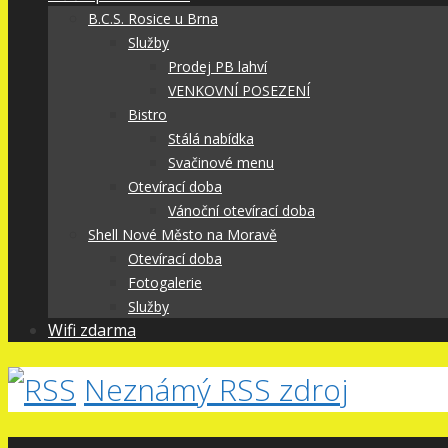
B.C.S. Rosice u Brna
Služby
Prodej PB lahví
VENKOVNÍ POSEZENÍ
Bistro
Stálá nabídka
Svačinové menu
Otevírací doba
Vánoční otevírací doba
Shell Nové Město na Moravě
Otevírací doba
Fotogalerie
Služby
Wifi zdarma
Neznámý RSS zdroj