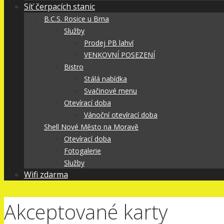
Síť čerpacích stanic
B.C.S. Rosice u Brna
Služby
Prodej PB lahví
VENKOVNÍ POSEZENÍ
Bistro
Stálá nabídka
Svačinové menu
Otevírací doba
Vánoční otevírací doba
Shell Nové Město na Moravě
Otevírací doba
Fotogalerie
Služby
Wifi zdarma
Akceptované karty