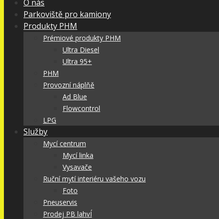
O nás
Parkoviště pro kamiony
Produkty PHM
Prémiové produkty PHM
Ultra Diesel
Ultra 95+
PHM
Provozní náplňě
Ad Blue
Flowcontrol
LPG
Služby
Mycí centrum
Mycí linka
Vysavače
Ruční mytí interiéru vašeho vozu
Foto
Pneuservis
Prodej PB lahvÍ