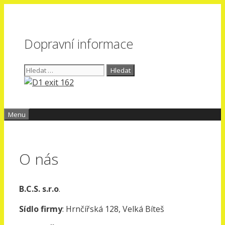
Přeskočit
na
obsah
Dopravní informace
Hledat:
Menu
O nás
B.C.S. s.r.o
.
Sídlo firmy
: Hrnčířská 128, Velká Bíteš