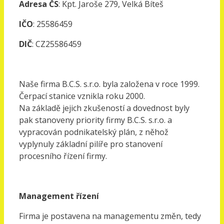
Adresa ČS
: Kpt. Jaroše 279, Velká Bíteš
IČO
: 25586459
DIČ
: CZ25586459
Naše firma B.C.S. s.r.o. byla založena v roce 1999.
Čerpací stanice vznikla roku 2000.
Na základě
jejich zkušeností a dovednost byly
pak stanoveny priority firmy B.C.S. s.r.o. a
vypracován podnikatelský plán, z něhož
vyplynuly základní pilíře pro stanovení
procesního řízení firmy.
Management řízení
F
irma je postavena na managementu změn, tedy